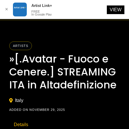
Artist Link+
✕
VIEW
FREE
In Google Play
Skip
to
content
ARTISTS
»[.Avatar - Fuoco e
Cenere.] STREAMING
ITA in Altadefinizione
Italy
ADDED ON NOVEMBER 29, 2025
Details