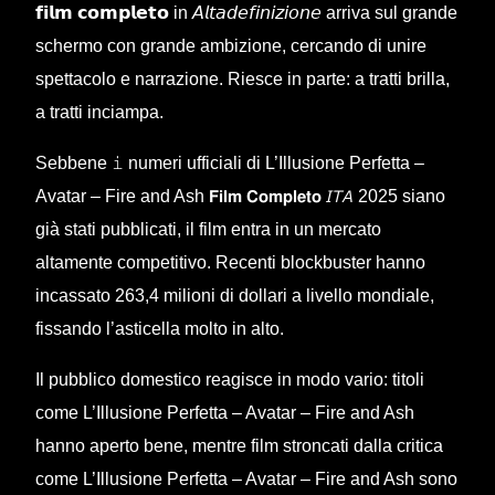
𝗳𝗶𝗹𝗺 𝗰𝗼𝗺𝗽𝗹𝗲𝘁𝗼 in 𝘈𝘭𝘵𝘢𝘥𝘦𝘧𝘪𝘯𝘪𝘻𝘪𝘰𝘯𝘦 arriva sul grande
schermo con grande ambizione, cercando di unire
spettacolo e narrazione. Riesce in parte: a tratti brilla,
a tratti inciampa.
Sebbene 𝚒 numeri ufficiali di L’Illusione Perfetta –
Avatar – Fire and Ash 𝗙𝗶𝗹𝗺 𝗖𝗼𝗺𝗽𝗹𝗲𝘁𝗼 𝘐𝘛𝘈 2025 siano
già stati pubblicati, il film entra in un mercato
altamente competitivo. Recenti blockbuster hanno
incassato 263,4 milioni di dollari a livello mondiale,
fissando l’asticella molto in alto.
Il pubblico domestico reagisce in modo vario: titoli
come L’Illusione Perfetta – Avatar – Fire and Ash
hanno aperto bene, mentre film stroncati dalla critica
come L’Illusione Perfetta – Avatar – Fire and Ash sono