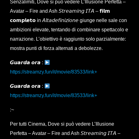
Senzalimiti, Dove si può vedere L’Illusione Perfetta –
Avatar – Fire and Ash 𝘚𝘵𝘳𝘦𝘢𝘮𝘪𝘯𝘨 𝘐𝘛𝘈 – 𝗳𝗶𝗹𝗺
𝗰𝗼𝗺𝗽𝗹𝗲𝘁𝗼 in 𝘈𝘭𝘵𝘢𝘥𝘦𝘧𝘪𝘯𝘪𝘻𝘪𝘰𝘯𝘦 giunge nelle sale con
ambizioni elevate, tentando di combinare spettacolo e
narrazione. L’obiettivo è raggiunto solo parzialmente:
mostra punti di forza alternati a debolezze.
𝙂𝙪𝙖𝙧𝙙𝙖 𝙤𝙧𝙖 :
https://streamzy.fun/it/movie/83533/link+
𝙂𝙪𝙖𝙧𝙙𝙖 𝙤𝙧𝙖 :
https://streamzy.fun/it/movie/83533/link+
:~
Per tutti Cinema, Dove si può vedere L’Illusione
Perfetta – Avatar – Fire and Ash 𝘚𝘵𝘳𝘦𝘢𝘮𝘪𝘯𝘨 𝘐𝘛𝘈 –