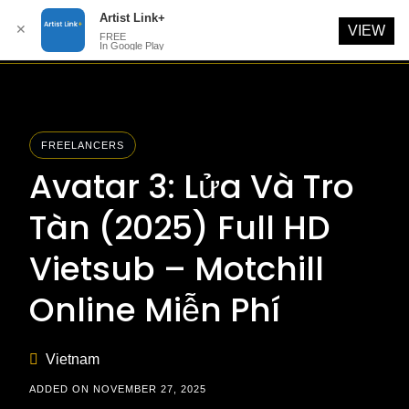
Artist Link+
✕
VIEW
FREE
In Google Play
Skip
to
content
FREELANCERS
Avatar 3: Lửa Và Tro
Tàn (2025) Full HD
Vietsub – Motchill
Online Miễn Phí
Vietnam
ADDED ON NOVEMBER 27, 2025