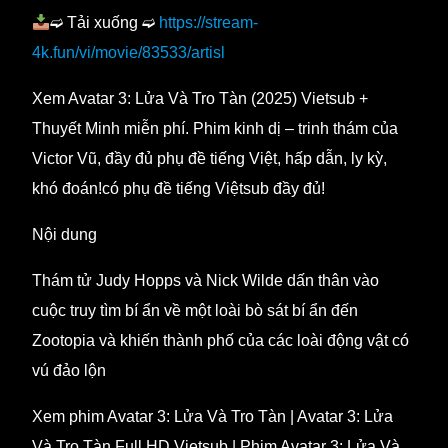
➫ Tải xuống ➫
https://stream-
4k.fun/vi/movie/83533/artisl
Xem Avatar 3: Lửa Và Tro Tàn (2025) Vietsub +
Thuyết Minh miễn phí. Phim kinh dị – trinh thám của
Victor Vũ, đầy đủ phụ đề tiếng Việt, hấp dẫn, ly kỳ,
khó đoán!có phụ đề tiếng Việtsub đầy đủ!
Nội dung
Thám tử Judy Hopps và Nick Wilde dấn thân vào
cuộc truy tìm bí ẩn về một loài bò sát bí ẩn đến
Zootopia và khiến thành phố của các loài động vật có
vú đảo lộn
Xem phim Avatar 3: Lửa Và Tro Tàn | Avatar 3: Lửa
Và Tro Tàn Full HD Vietsub | Phim Avatar 3: Lửa Và