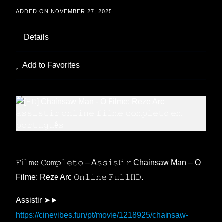
ADDED ON NOVEMBER 27, 2025
Details
Add to Favorites
𝙵i𝚕𝚖e 𝙲o𝚖𝚙𝚕𝚎𝚝𝚘 – A𝚜𝚜𝚒𝚜t𝚒𝚛 Chainsaw Man – O
Filme: Reze Arc 𝙾𝚗𝚕𝚒𝚗𝚎 𝙵𝚞𝚕𝚕𝙷𝙳.
Assistir ➤►
https://cinevibes.fun/pt/movie/1218925/chainsaw-