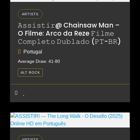
ARTISTS
𝙰𝚜𝚜𝚒𝚜𝚝𝚒𝚛@ Chainsaw Man –
O Filme: Arco da Reze 𝙵𝚒𝚕𝚖𝚎
𝙲𝚘𝚖𝚙𝚕𝚎𝚝𝚘 𝙳𝚞𝚋𝚕𝚊𝚍𝚘 (𝙿𝚃-𝙱𝚁)
Portugal
Average Draw: 41-80
ALT ROCK
ARTISTS