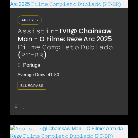
ARTISTS
𝙰𝚜𝚜𝚒𝚜𝚝𝚒𝚛-TV!!@ Chainsaw
Man - O Filme: Reze Arc 2025
𝙵𝚒𝚕𝚖𝚎 𝙲𝚘𝚖𝚙𝚕𝚎𝚝𝚘 𝙳𝚞𝚋𝚕𝚊𝚍𝚘
(𝙿𝚃-𝙱𝚁)
Portugal
Average Draw: 41-80
BLUEGRASS