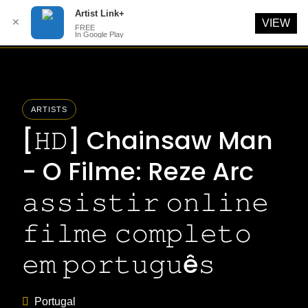
Artist Link+
✕
VIEW
FREE
In Google Play
Skip
to
content
ARTISTS
[𝙷𝙳] Chainsaw Man
- O Filme: Reze Arc
𝚊𝚜𝚜𝚒𝚜𝚝𝚒𝚛 𝚘𝚗𝚕𝚒𝚗𝚎
𝚏𝚒𝚕𝚖𝚎 𝚌𝚘𝚖𝚙𝚕𝚎𝚝𝚘
𝚎𝚖 𝚙𝚘𝚛𝚝𝚞𝚐𝚞ê𝚜
Portugal