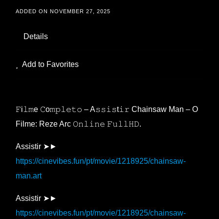
ADDED ON NOVEMBER 27, 2025
Details
Add to Favorites
𝙵i𝚕𝚖e 𝙲o𝚖𝚙𝚕𝚎𝚝𝚘 – A𝚜𝚜𝚒𝚜t𝚒𝚛 Chainsaw Man – O
Filme: Reze Arc 𝙾𝚗𝚕𝚒𝚗𝚎 𝙵𝚞𝚕𝚕𝙷𝙳.
Assistir ➤►
https://cinevibes.fun/pt/movie/1218925/chainsaw-
man.art
Assistir ➤►
https://cinevibes.fun/pt/movie/1218925/chainsaw-