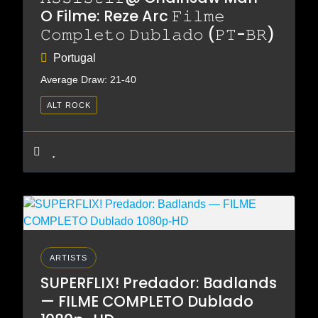
O Filme: Reze Arc 𝙵𝚒𝚕𝚖𝚎
𝙲𝚘𝚖𝚙𝚕𝚎𝚝𝚘 𝙳𝚞𝚋𝚕𝚊𝚍𝚘 (𝙿𝚃-𝙱𝚁)
Portugal
Average Draw: 21-40
ALT ROCK
ARTISTS
SUPERFLIX! Predador: Badlands
— FILME COMPLETO Dublado