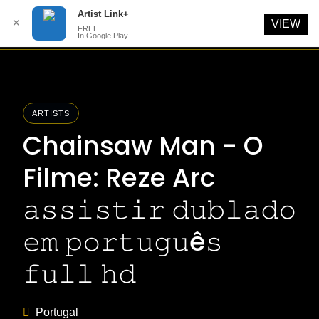
Artist Link+
✕
VIEW
FREE
In Google Play
Skip
to
content
ARTISTS
Chainsaw Man - O
Filme: Reze Arc
𝚊𝚜𝚜𝚒𝚜𝚝𝚒𝚛 𝚍𝚞𝚋𝚕𝚊𝚍𝚘
𝚎𝚖 𝚙𝚘𝚛𝚝𝚞𝚐𝚞ê𝚜
𝚏𝚞𝚕𝚕 𝚑𝚍
Portugal