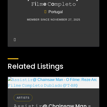
𝙵i𝚕𝚖e 𝙲o𝚖𝚙𝚕𝚎𝚝𝚘
Portugal
MEMBER SINCE NOVEMBER 27, 2025
Related Listings
ARTISTS
𝙰𝚜𝚜𝚒𝚜𝚝𝚒𝚛@ Chainsaw Man -