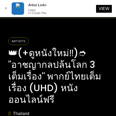
Artist Link+
✕
VIEW
FREE
In Google Play
Skip
to
content
ARTISTS
👑(+ดูหนังใหม่‼️)➮
"อาชญากลปล้นโลก 3
เต็มเรื่อง" พากย์ไทยเต็ม
เรื่อง (UHD) หนัง
ออนไลน์ฟรี
Thailand