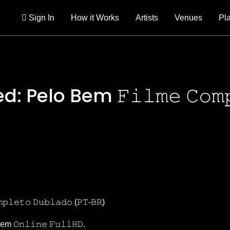
Sign In
How it Works
Artists
Venues
Pl
: Pelo Bem 𝙵𝚒𝚕𝚖𝚎 𝙲𝚘𝚖𝚙
m 𝙾𝚗𝚕𝚒𝚗𝚎 𝙵𝚞𝚕𝚕𝙷𝙳.