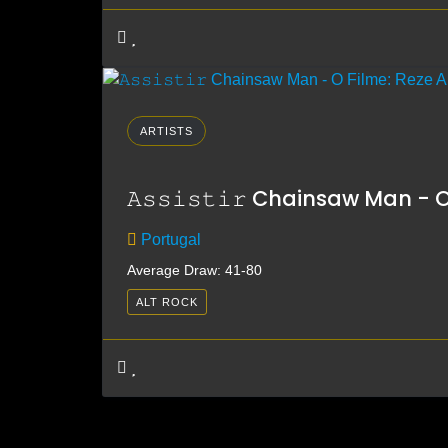
ARTISTS
𝙰𝚜𝚜𝚒𝚜𝚝𝚒𝚛 Chainsaw Man - O Fil
Portugal
Average Draw: 41-80
ALT ROCK