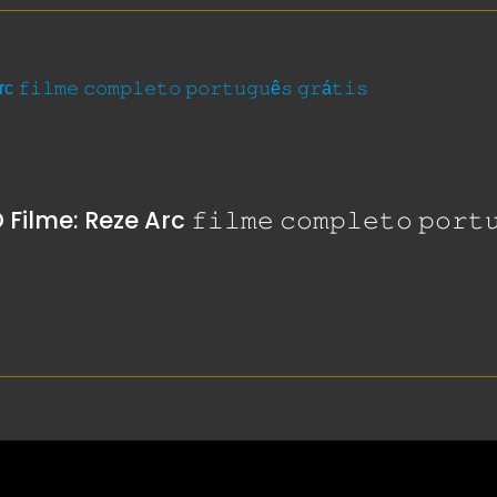
me: Reze Arc 𝚏𝚒𝚕𝚖𝚎 𝚌𝚘𝚖𝚙𝚕𝚎𝚝𝚘 𝚙𝚘𝚛𝚝𝚞