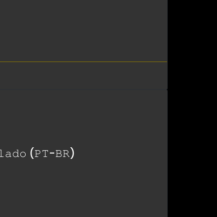
𝚊𝚍𝚘 (𝙿𝚃-𝙱𝚁)