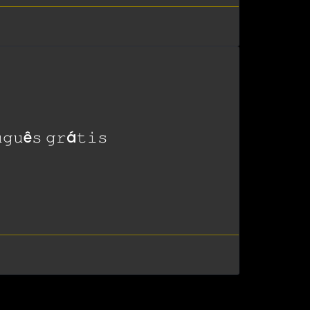
𝚐𝚞ê𝚜 𝚐𝚛á𝚝𝚒𝚜