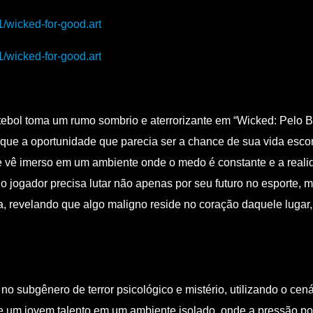
1/wicked-for-good.art
1/wicked-for-good.art
utebol toma um rumo sombrio e aterrorizante em “Wicked: Pelo 
 que a oportunidade que parecia ser a chance de sua vida escon
se vê imerso em um ambiente onde o medo é constante e a reali
o jogador precisa lutar não apenas por seu futuro no esporte, m
ca, revelando que algo maligno reside no coração daquele lugar
o subgênero de terror psicológico e mistério, utilizando o cen
de um jovem talento em um ambiente isolado, onde a pressão po