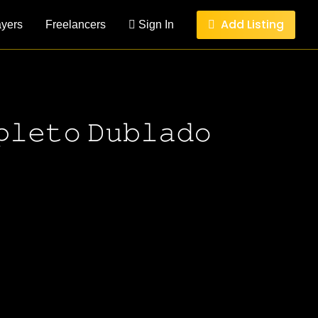
Add Listing
ayers
Freelancers
Sign In
𝚎𝚝𝚘 𝙳𝚞𝚋𝚕𝚊𝚍𝚘