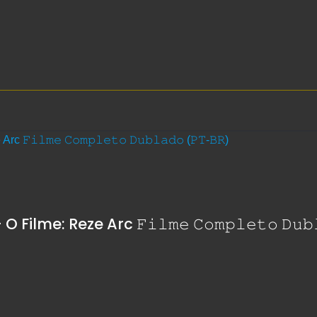
ilme: Reze Arc 𝙵𝚒𝚕𝚖𝚎 𝙲𝚘𝚖𝚙𝚕𝚎𝚝𝚘 𝙳𝚞𝚋𝚕