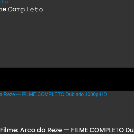
 𝙲o𝚖𝚙𝚕𝚎𝚝𝚘
 Filme: Arco da Reze — FILME COMPLETO D