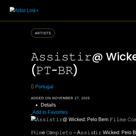
Skip
to
content
ARTISTS
𝙰𝚜𝚜𝚒𝚜𝚝𝚒𝚛@ Wicked
(𝙿𝚃-𝙱𝚁)
Portugal
ADDED ON NOVEMBER 27, 2025
Details
Add to Favorites
𝙵i𝚕𝚖e 𝙲o𝚖𝚙𝚕𝚎𝚝𝚘 – A𝚜𝚜𝚒𝚜t𝚒𝚛 Wicked: Pelo Be