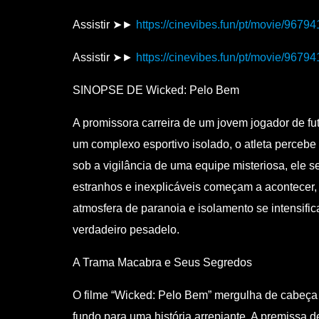
Assistir ➤►
https://cinevibes.fun/pt/movie/96794
Assistir ➤►
https://cinevibes.fun/pt/movie/96794
SINOPSE DE Wicked: Pelo Bem
A promissora carreira de um jovem jogador de f
um complexo esportivo isolado, o atleta percebe
sob a vigilância de uma equipe misteriosa, ele 
estranhos e inexplicáveis começam a acontecer, 
atmosfera de paranoia e isolamento se intensifi
verdadeiro pesadelo.
A Trama Macabra e Seus Segredos
O filme “Wicked: Pelo Bem” mergulha de cabeça n
fundo para uma história arrepiante. A premissa 