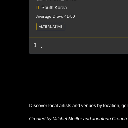
South Korea
Average Draw: 41-80
ALTERNATIVE
Discover local artists and venues by location, ge
Created by Mitchel Meitler and Jonathan Crouch.