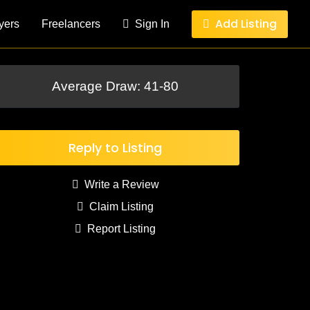
Add Listing
yers
Freelancers
Sign In
Average Draw: 41-80
Reply to Listing
Write a Review
Claim Listing
Report Listing