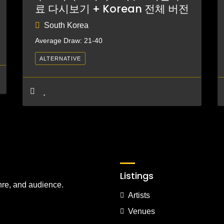
료 다시보기 + Korean 전체 버전
South Korea
Average Draw: 21-40
ALTERNATIVE
Listings
nre, and audience.
Artists
Venues