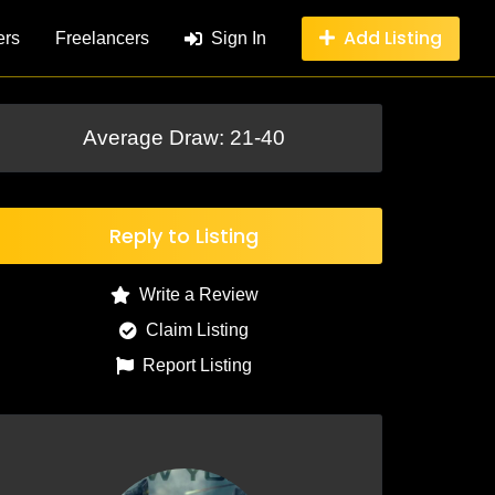
Add Listing
ers
Freelancers
Sign In
Average Draw: 21-40
Reply to Listing
Write a Review
Claim Listing
Report Listing