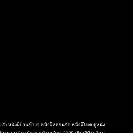
5 หนังผีบ้านข้างๆ หนังผีหลอนจัด หนังผีโหด ดูหนัง