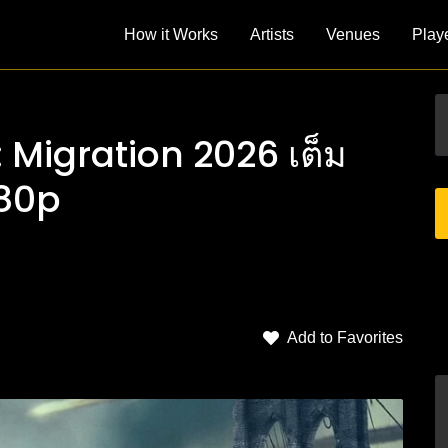
How it Works
Artists
Venues
Play
: Migration 2026 เต็ม
080p
Add to Favorites