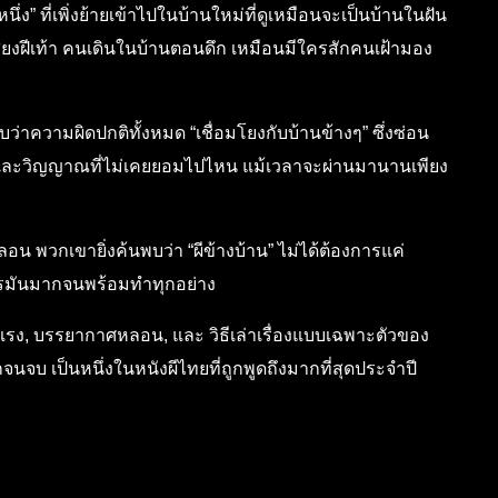
ึ่ง” ที่เพิ่งย้ายเข้าไปในบ้านใหม่ที่ดูเหมือนจะเป็นบ้านในฝัน
ียงฝีเท้า คนเดินในบ้านตอนดึก เหมือนมีใครสักคนเฝ้ามอง
่าความผิดปกติทั้งหมด “เชื่อมโยงกับบ้านข้างๆ” ซึ่งซ่อน
ละวิญญาณที่ไม่เคยยอมไปไหน แม้เวลาจะผ่านมานานเพียง
พวกเขายิ่งค้นพบว่า “ผีข้างบ้าน” ไม่ได้ต้องการแค่
รมันมากจนพร้อมทำทุกอย่าง
ุนแรง, บรรยากาศหลอน, และ วิธีเล่าเรื่องแบบเฉพาะตัวของ
แรกจนจบ เป็นหนึ่งในหนังผีไทยที่ถูกพูดถึงมากที่สุดประจำปี